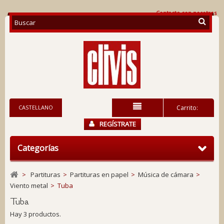
Contacte con nosotros
CASTELLANO
Carrito:
REGÍSTRATE
Categorías
>
Partituras
>
Partituras en papel
>
Música de cámara
>
Viento metal
>
Tuba
Tuba
Hay 3 productos.