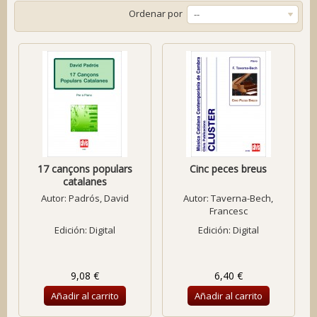
Ordenar por
--
17 cançons populars
Cinc peces breus
catalanes
Autor:
Padrós, David
Autor:
Taverna-Bech,
Francesc
Edición: Digital
Edición: Digital
9,08 €
6,40 €
Añadir al carrito
Añadir al carrito