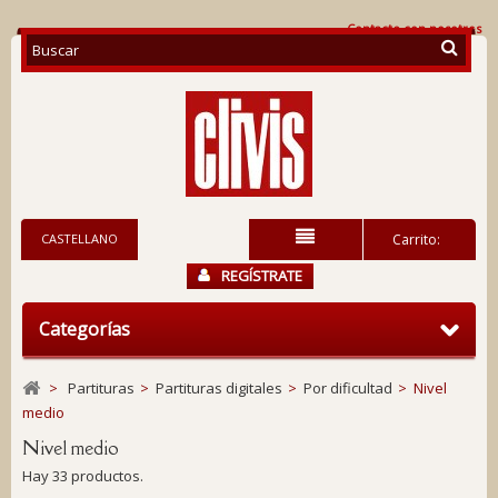
Contacte con nosotros
CASTELLANO
Carrito:
REGÍSTRATE
Categorías
>
Partituras
>
Partituras digitales
>
Por dificultad
>
Nivel
medio
Nivel medio
Hay 33 productos.