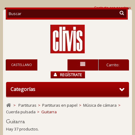
Contacte con nosotros
CASTELLANO
Carrito:
REGÍSTRATE
Categorías
>
Partituras
>
Partituras en papel
>
Música de cámara
>
Cuerda pulsada
>
Guitarra
Guitarra
Hay 37 productos.