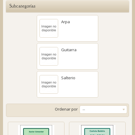
Subcategorías
Arpa
Guitarra
Salterio
Ordenar por
--