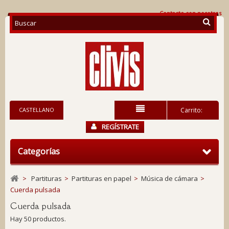
Contacte con nosotros
CASTELLANO
Carrito:
REGÍSTRATE
Categorías
>
Partituras
>
Partituras en papel
>
Música de cámara
>
Cuerda pulsada
Cuerda pulsada
Hay 50 productos.