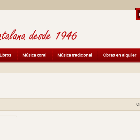
Libros
Música coral
Música tradicional
Obras en alquiler
O