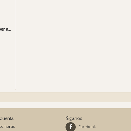
r a...
cuenta
Síganos
 compras
Facebook