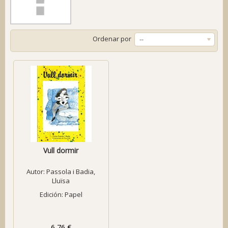
Ordenar por
--
Vull dormir
Autor:
Passola i Badia,
Lluïsa
Edición: Papel
6,76 €