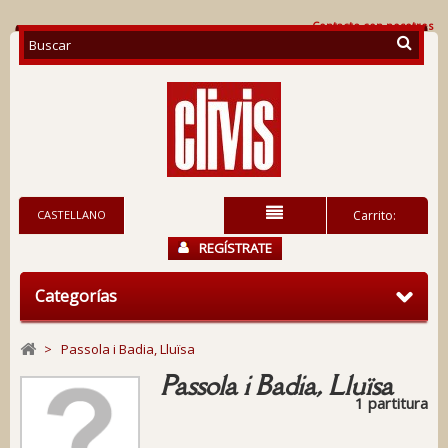
Contacte con nosotros
CASTELLANO
Carrito:
REGÍSTRATE
Categorías
>
Passola i Badia, Lluïsa
Passola i Badia, Lluïsa
1 partitura