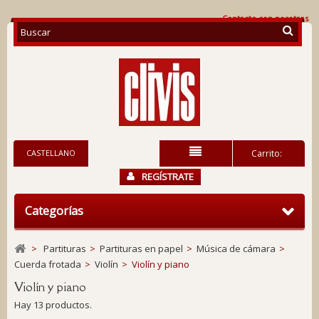
Contacte con nosotros
CASTELLANO
Carrito:
REGÍSTRATE
Categorías
>
Partituras
>
Partituras en papel
>
Música de cámara
>
Cuerda frotada
>
Violín
>
Violín y piano
Violín y piano
Hay 13 productos.