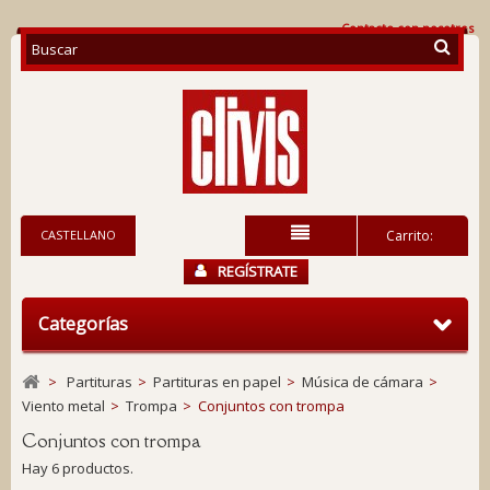
Contacte con nosotros
CASTELLANO
Carrito:
REGÍSTRATE
Categorías
>
Partituras
>
Partituras en papel
>
Música de cámara
>
Viento metal
>
Trompa
>
Conjuntos con trompa
Conjuntos con trompa
Hay 6 productos.