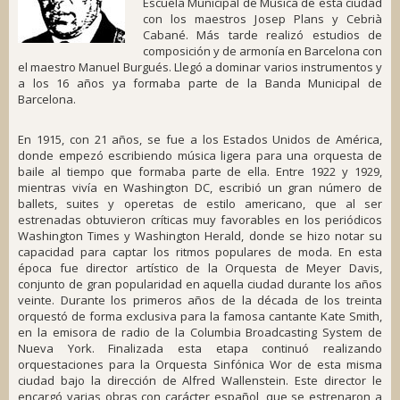
Escuela Municipal de Música de esta ciudad
con los maestros Josep Plans y Cebrià
Cabané. Más tarde realizó estudios de
composición y de armonía en Barcelona con
el maestro Manuel Burgués. Llegó a dominar varios instrumentos y
a los 16 años ya formaba parte de la Banda Municipal de
Barcelona.
En 1915, con 21 años, se fue a los Estados Unidos de América,
donde empezó escribiendo música ligera para una orquesta de
baile al tiempo que formaba parte de ella. Entre 1922 y 1929,
mientras vivía en Washington DC, escribió un gran número de
ballets, suites y operetas de estilo americano, que al ser
estrenadas obtuvieron críticas muy favorables en los periódicos
Washington Times y Washington Herald, donde se hizo notar su
capacidad para captar los ritmos populares de moda. En esta
época fue director artístico de la Orquesta de Meyer Davis,
conjunto de gran popularidad en aquella ciudad durante los años
veinte. Durante los primeros años de la década de los treinta
orquestó de forma exclusiva para la famosa cantante Kate Smith,
en la emisora de radio de la Columbia Broadcasting System de
Nueva York. Finalizada esta etapa continuó realizando
orquestaciones para la Orquesta Sinfónica Wor de esta misma
ciudad bajo la dirección de Alfred Wallenstein. Este director le
encargó varias obras con carácter español, que se estrenaron a