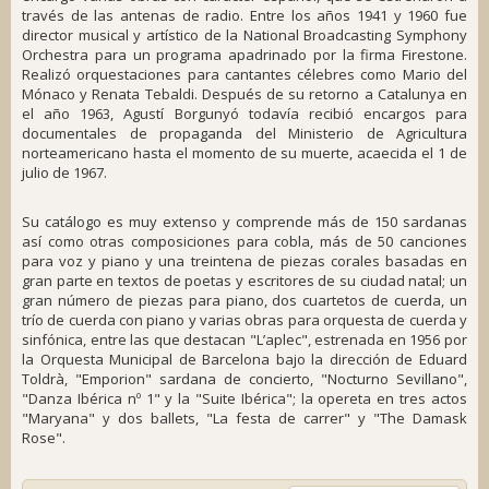
través de las antenas de radio. Entre los años 1941 y 1960 fue
director musical y artístico de la National Broadcasting Symphony
Orchestra para un programa apadrinado por la firma Firestone.
Realizó orquestaciones para cantantes célebres como Mario del
Mónaco y Renata Tebaldi. Después de su retorno a Catalunya en
el año 1963, Agustí Borgunyó todavía recibió encargos para
documentales de propaganda del Ministerio de Agricultura
norteamericano hasta el momento de su muerte, acaecida el 1 de
julio de 1967.
Su catálogo es muy extenso y comprende más de 150 sardanas
así como otras composiciones para cobla, más de 50 canciones
para voz y piano y una treintena de piezas corales basadas en
gran parte en textos de poetas y escritores de su ciudad natal; un
gran número de piezas para piano, dos cuartetos de cuerda, un
trío de cuerda con piano y varias obras para orquesta de cuerda y
sinfónica, entre las que destacan "L’aplec", estrenada en 1956 por
la Orquesta Municipal de Barcelona bajo la dirección de Eduard
Toldrà, "Emporion" sardana de concierto, "Nocturno Sevillano",
"Danza Ibérica nº 1" y la "Suite Ibérica"; la opereta en tres actos
"Maryana" y dos ballets, "La festa de carrer" y "The Damask
Rose".