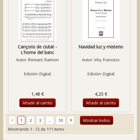
Cançons de ciutat -
Navidad luz y misterio
L'home del banc
Autor:
Romaní, Raimon
Autor:
Vila, Francesc
Edición: Digital
Edición: Digital
1,48 €
4,25 €
Añadir al carrito
Añadir al carrito
1
2
3
...
10
Mostrar todos
Mostrando 1 - 12 de 111 items