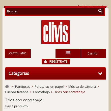
Contacte con nosotros
CASTELLANO
Carrito:
REGÍSTRATE
Categorías
>
Partituras
>
Partituras en papel
>
Música de cámara
>
Cuerda frotada
>
Contrabajo
>
Tríos con contrabajo
Tríos con contrabajo
Hay 1 producto.