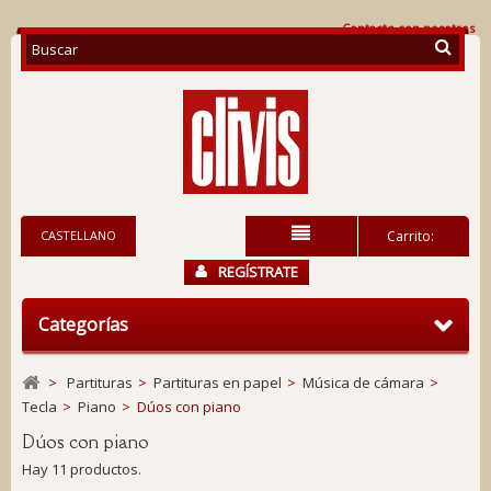
Contacte con nosotros
CASTELLANO
Carrito:
REGÍSTRATE
Categorías
>
Partituras
>
Partituras en papel
>
Música de cámara
>
Tecla
>
Piano
>
Dúos con piano
Dúos con piano
Hay 11 productos.