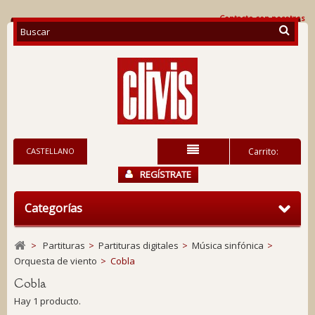
Contacte con nosotros
CASTELLANO
Carrito:
REGÍSTRATE
Categorías
>
Partituras
>
Partituras digitales
>
Música sinfónica
>
Orquesta de viento
>
Cobla
Cobla
Hay 1 producto.