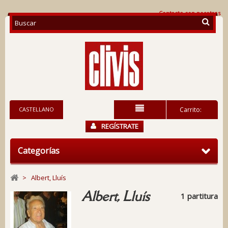
Contacte con nosotros
CASTELLANO
Carrito:
REGÍSTRATE
Categorías
>
Albert, Lluís
Albert, Lluís
1 partitura