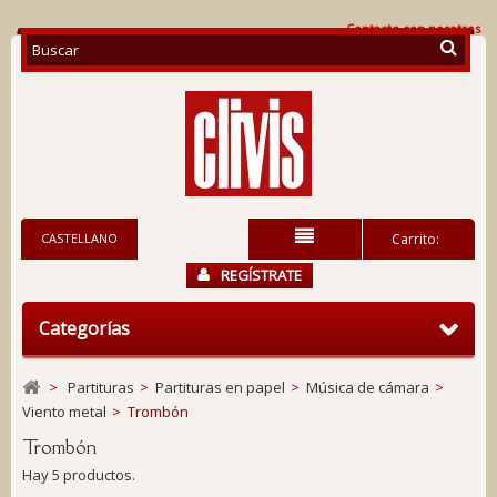
Contacte con nosotros
CASTELLANO
Carrito:
REGÍSTRATE
Categorías
>
Partituras
>
Partituras en papel
>
Música de cámara
>
Viento metal
>
Trombón
Trombón
Hay 5 productos.