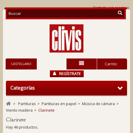
Contacte con nosotros
CASTELLANO
Carrito:
REGÍSTRATE
Categorías
>
Partituras
>
Partituras en papel
>
Música de cámara
>
Viento madera
>
Clarinete
Clarinete
Hay 46 productos.