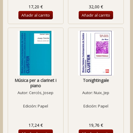
17,20 €
32,00 €
Añadir al carrito
Añadir al carrito
Música per a clarinet i
Tonightingale
piano
Autor:
Cercós, Josep
Autor:
Nuix, Jep
Edición: Papel
Edición: Papel
17,24 €
19,76 €