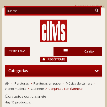
Contacte con nosotros
CASTELLANO
Carrito:
REGÍSTRATE
Categorías
>
Partituras
>
Partituras en papel
>
Música de cámara
>
Viento madera
>
Clarinete
>
Conjuntos con clarinete
Conjuntos con clarinete
Hay 15 productos.