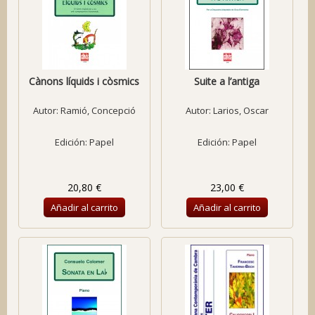
Cànons líquids i còsmics
Suite a l’antiga
Autor:
Ramió, Concepció
Autor:
Larios, Oscar
Edición: Papel
Edición: Papel
20,80 €
23,00 €
Añadir al carrito
Añadir al carrito