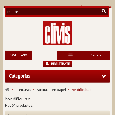
Contacte con nosotros
CASTELLANO
Carrito:
REGÍSTRATE
Categorías
>
Partituras
>
Partituras en papel
>
Por dificultad
Por dificultad
Hay 51 productos.