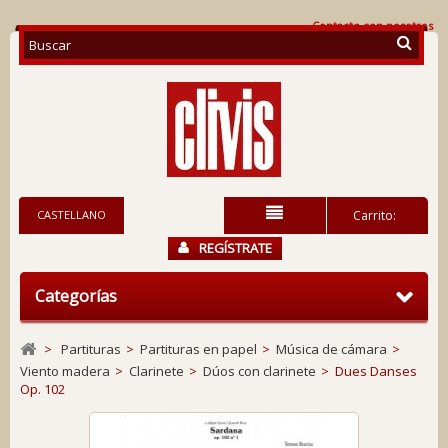
Contacte con nosotros
CASTELLANO
Carrito:
REGÍSTRATE
Categorías
>
Partituras
>
Partituras en papel
>
Música de cámara
>
Viento madera
>
Clarinete
>
Dúos con clarinete
>
Dues Danses
Op. 102