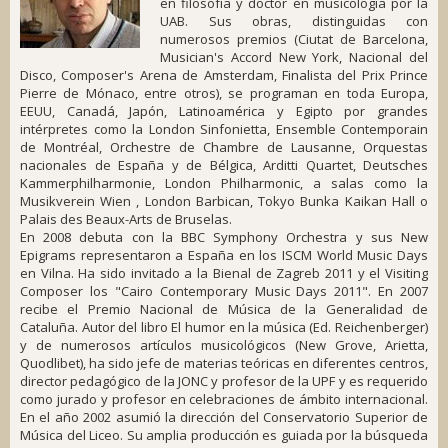
en filosofía y doctor en musicología por la
UAB. Sus obras, distinguidas con
numerosos premios (Ciutat de Barcelona,
Musician's Accord New York, Nacional del
Disco, Composer's Arena de Amsterdam, Finalista del Prix Prince
Pierre de Mónaco, entre otros), se programan en toda Europa,
EEUU, Canadá, Japón, Latinoamérica y Egipto por grandes
intérpretes como la London Sinfonietta, Ensemble Contemporain
de Montréal, Orchestre de Chambre de Lausanne, Orquestas
nacionales de España y de Bélgica, Arditti Quartet, Deutsches
Kammerphilharmonie, London Philharmonic, a salas como la
Musikverein Wien , London Barbican, Tokyo Bunka Kaikan Hall o
Palais des Beaux-Arts de Bruselas.
En 2008 debuta con la BBC Symphony Orchestra y sus
New
Epigrams
representaron a España en los ISCM World Music Days
en Vilna. Ha sido invitado a la Bienal de Zagreb 2011 y el Visiting
Composer los "Cairo Contemporary Music Days 2011". En 2007
recibe el Premio Nacional de Música de la Generalidad de
Cataluña. Autor del libro El humor en la música (Ed. Reichenberger)
y de numerosos artículos musicológicos (New Grove, Arietta,
Quodlibet), ha sido jefe de materias teóricas en diferentes centros,
director pedagógico de la JONC y profesor de la UPF y es requerido
como jurado y profesor en celebraciones de ámbito internacional.
En el año 2002 asumió la dirección del Conservatorio Superior de
Música del Liceo. Su amplia producción es guiada por la búsqueda