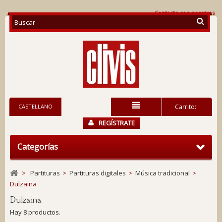
Contacte con nosotros
CASTELLANO
Carrito:
REGÍSTRATE
Categorías
>
Partituras
>
Partituras digitales
>
Música tradicional
>
Dulzaina
Dulzaina
Hay 8 productos.