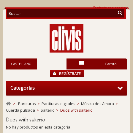
Contacte con nosotros
CASTELLANO
Carrito:
REGÍSTRATE
Categorías
>
Partituras
>
Partituras digitales
>
Música de cámara
>
Cuerda pulsada
>
Salterio
>
Duos with salterio
Duos with salterio
No hay productos en esta categoría