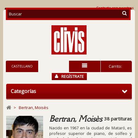
Contacte con nosotros
CASTELLANO
Carrito:
REGÍSTRATE
Categorías
>
Bertran, Moisès
Bertran, Moisès
38 partituras
Nacido en 1967 en la ciudad de Mataró, es
profesor superior de piano, de solfeo y