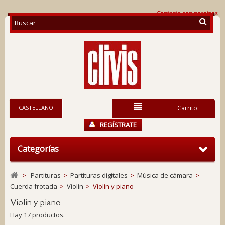
Contacte con nosotros
CASTELLANO
Carrito:
REGÍSTRATE
Categorías
>
Partituras
>
Partituras digitales
>
Música de cámara
>
Cuerda frotada
>
Violín
>
Violín y piano
Violín y piano
Hay 17 productos.