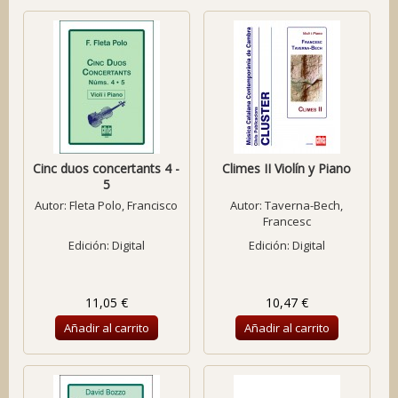
Cinc duos concertants 4 -
Climes II Violín y Piano
5
Autor:
Fleta Polo, Francisco
Autor:
Taverna-Bech,
Francesc
Edición: Digital
Edición: Digital
11,05 €
10,47 €
Añadir al carrito
Añadir al carrito