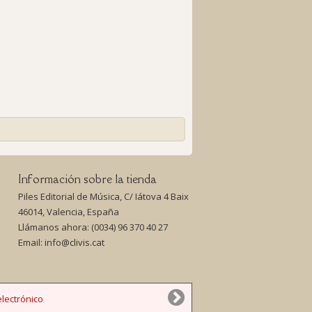
Información sobre la tienda
Piles Editorial de Música, C/ Iátova 4 Baix
46014, Valencia, España
Llámanos ahora:
(0034) 96 370 40 27
Email:
info@clivis.cat