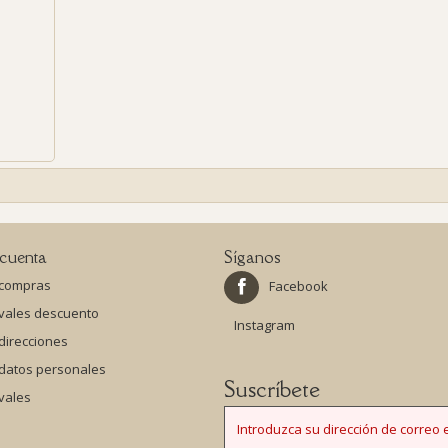
cuenta
Síganos
 compras
Facebook
 vales descuento
Instagram
direcciones
 datos personales
Suscríbete
vales