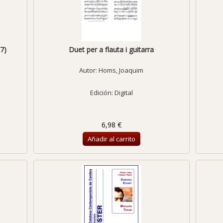
7)
Duet per a flauta i guitarra
Autor:
Homs, Joaquim
Edición: Digital
6,98 €
Añadir al carrito