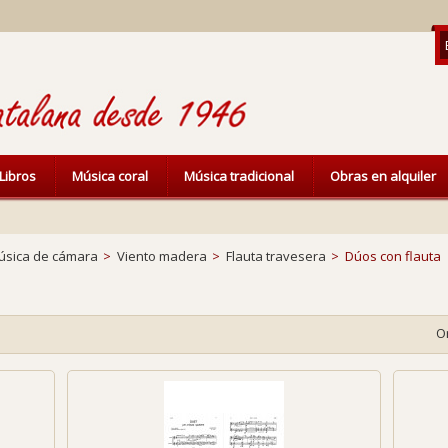
Libros
Música coral
Música tradicional
Obras en alquiler
úsica de cámara
>
Viento madera
>
Flauta travesera
>
Dúos con flauta
O