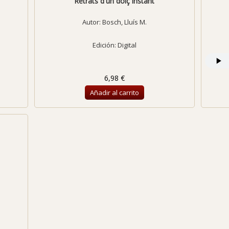
Retrats d'un dolç instant
Autor:
Bosch, Lluís M.
Edición: Digital
6,98 €
Añadir al carrito