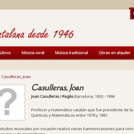
Libros
Música coral
Música tradicional
Obras en alquiler
Casulleras, Joan
Casulleras, Joan
Joan Casulleras i Regàs
Barcelona
,
1920
-
1996
Profesor
y
matemátic
o
catalán que fue presidente de la
Químicas y Matemáticas
entre 1978 y 1981.
studios musicales por vocación realizó varias harmonizaciones para coro