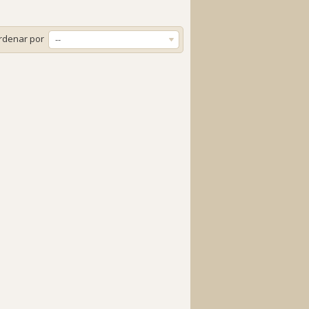
rdenar por
--