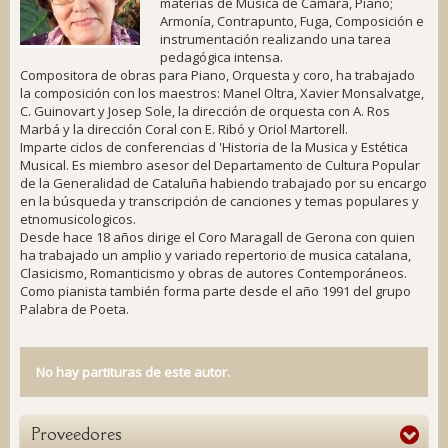
materias de Musica de Cámara, Piano;
Armonía, Contrapunto, Fuga, Composición e
instrumentación realizando una tarea
pedagógica intensa.
Compositora de obras para Piano, Orquesta y coro, ha trabajado
la composición con los maestros: Manel Oltra, Xavier Monsalvatge,
C. Guinovart y Josep Sole, la dirección de orquesta con A. Ros
Marbá y la dirección Coral con E. Ribó y Oriol Martorell.
Imparte ciclos de conferencias d 'Historia de la Musica y Estética
Musical. Es miembro asesor del Departamento de Cultura Popular
de la Generalidad de Cataluña habiendo trabajado por su encargo
en la búsqueda y transcripción de canciones y temas populares y
etnomusicologicos.
Desde hace 18 años dirige el Coro Maragall de Gerona con quien
ha trabajado un amplio y variado repertorio de musica catalana,
Clasicismo, Romanticismo y obras de autores Contemporáneos.
Como pianista también forma parte desde el año 1991 del grupo
Palabra de Poeta.
No hay partituras de este autor.
Proveedores