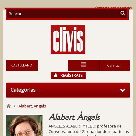
Contacte con nosotros
CASTELLANO
Carrito:
REGÍSTRATE
Categorías
>
Alabert, Àngels
Alabert, Àngels
ÁNGELES ALABERT Y FELIU: profesora del
Conservatorio de Girona donde imparte las