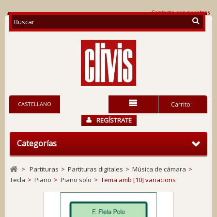
Contacte con nosotros
CASTELLANO
Carrito:
REGÍSTRATE
Categorías
>
Partituras
>
Partituras digitales
>
Música de cámara
>
Tecla
>
Piano
>
Piano solo
>
Tema amb [10] variacions