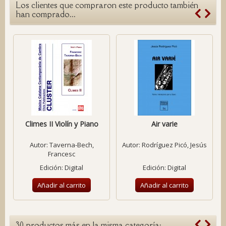
Los clientes que compraron este producto también
han comprado...
Climes II Violín y Piano
Air varie
Autor:
Taverna-Bech,
Autor:
Rodríguez Picó, Jesús
Francesc
Edición: Digital
Edición: Digital
Añadir al carrito
Añadir al carrito
30 productos más en la misma categoría: