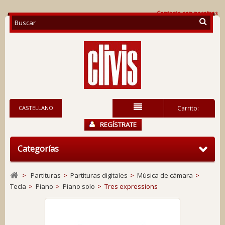
Contacte con nosotros
CASTELLANO
Carrito:
REGÍSTRATE
Categorías
>
Partituras
>
Partituras digitales
>
Música de cámara
>
Tecla
>
Piano
>
Piano solo
>
Tres expressions