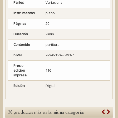
Partes
Variacions
Instrumentos
piano
Páginas
20
Duración
9 min
Contenido
partitura
ISMN
979-0-3502-0493-7
Precio
edición
11€
impresa
Edición
Digital
30 productos más en la misma categoría: