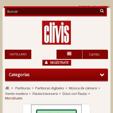
Contacte con nosotros
CASTELLANO
Carrito:
REGÍSTRATE
Categorías
>
Partituras
>
Partituras digitales
>
Música de cámara
>
Viento madera
>
Flauta travesera
>
Dúos con flauta
>
MicroDuets