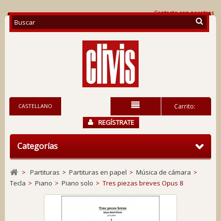
Contacte con nosotros
CASTELLANO
Carrito:
REGÍSTRATE
Categorías
>
Partituras
>
Partituras en papel
>
Música de cámara
>
Tecla
>
Piano
>
Piano solo
>
Tres piezas breves Opus 8