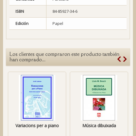
ISBN
84-85927-34-6
Edición
Papel
Los clientes que compraron este producto también
han comprado...
Variacions per a piano
Música dibuixada