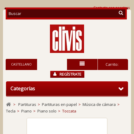
Contacte con nosotros
CASTELLANO
Carrito:
REGÍSTRATE
Categorías
>
Partituras
>
Partituras en papel
>
Música de cámara
>
Tecla
>
Piano
>
Piano solo
>
Toccata