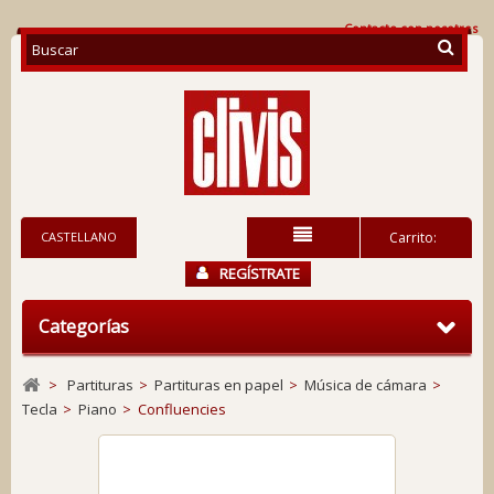
Contacte con nosotros
CASTELLANO
Carrito:
REGÍSTRATE
Categorías
>
Partituras
>
Partituras en papel
>
Música de cámara
>
Tecla
>
Piano
>
Confluencies