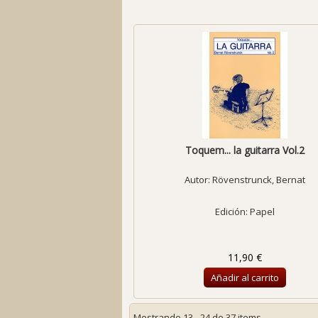
Toquem... la guitarra Vol.2
Autor:
Rövenstrunck, Bernat
Edición: Papel
11,90 €
Añadir al carrito
Mostrando 13 - 24 de 37 items