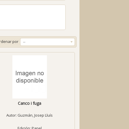
rdenar por
--
Canco i fuga
Autor:
Guzmán, Josep Lluís
Edición: Papel