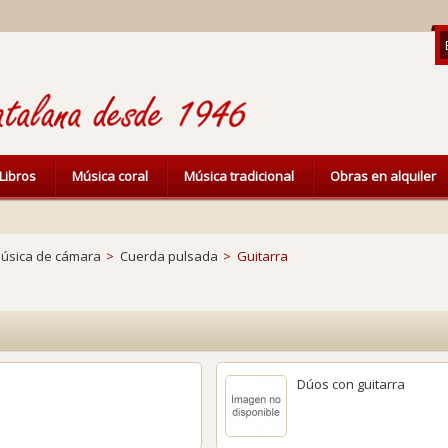
Libros
Música coral
Música tradicional
Obras en alquiler
úsica de cámara
>
Cuerda pulsada
>
Guitarra
Dúos con guitarra