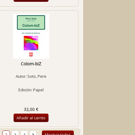
Colom-biZ
Autor:
Soto, Pere
Edición: Papel
32,00 €
Añadir al carrito
2
3
4
Mostrar todos