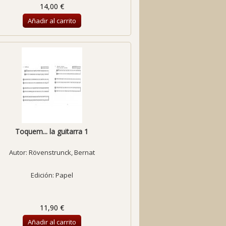
14,00 €
Añadir al carrito
Toquem... la guitarra 1
Autor:
Rövenstrunck, Bernat
Edición: Papel
11,90 €
Añadir al carrito