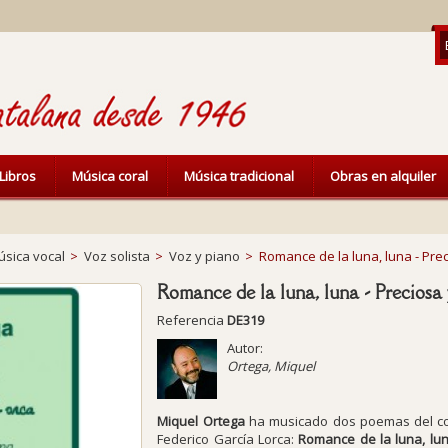
Libros
Música coral
Música tradicional
Obras en alquiler
sica vocal
>
Voz solista
>
Voz y piano
>
Romance de la luna, luna - Prec
Romance de la luna, luna - Preciosa 
Referencia
DE319
Autor:
Ortega, Miquel
Miquel Ortega
ha musicado dos poemas del c
Federico García Lorca:
Romance de la luna, lu