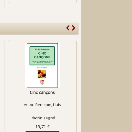
Cinc cançons
Cinc cançons sobre poe
Josep M. de...
Autor:
Benejam, Lluís
Autor:
Lamote de Grignon,
Edición: Digital
Edición: Digital
15,71 €
10,76 €