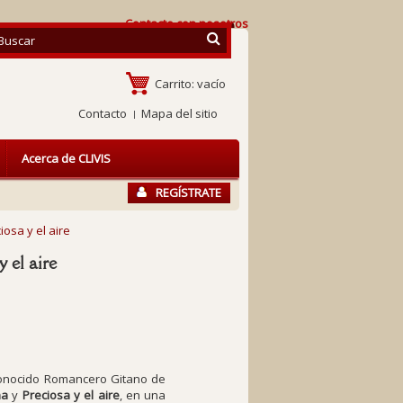
Contacte con nosotros
Carrito:
vacío
Contacto
Mapa del sitio
Acerca de CLIVIS
REGÍSTRATE
iosa y el aire
y el aire
onocido
Romancero Gitano
de
na
y
Preciosa y el aire
, en una