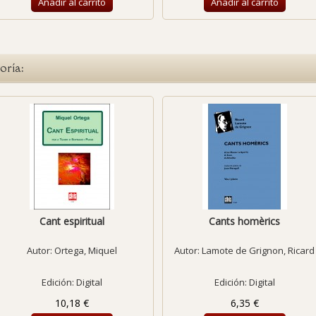
Añadir al carrito
Añadir al carrito
oría:
Cant espiritual
Cants homèrics
Autor:
Ortega, Miquel
Autor:
Lamote de Grignon, Ricard
Edición: Digital
Edición: Digital
10,18 €
6,35 €