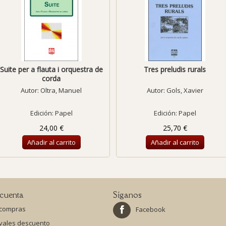
Suite per a flauta i orquestra de
Tres preludis rurals
corda
Autor:
Oltra, Manuel
Autor:
Gols, Xavier
Edición: Papel
Edición: Papel
24,00 €
25,70 €
Añadir al carrito
Añadir al carrito
cuenta
Síganos
 compras
Facebook
 vales descuento