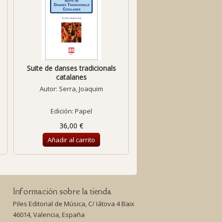
Suite de danses tradicionals
Ariège
catalanes
Autor:
Serra, Joaquim
Autor:
Armenter, Xavi
Edición: Papel
Edición: Papel
36,00 €
22,00 €
Añadir al carrito
Añadir al carrito
Información sobre la tienda
Piles Editorial de Música, C/ Iátova 4 Baix
46014, Valencia, España