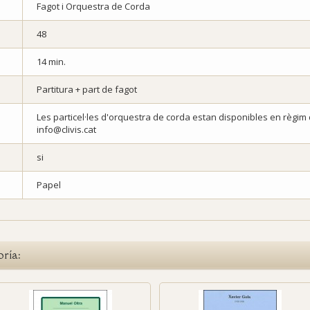
Fagot i Orquestra de Corda
48
14 min.
Partitura + part de fagot
Les particel·les d'orquestra de corda estan disponibles en règim de
info@clivis.cat
si
Papel
oría: