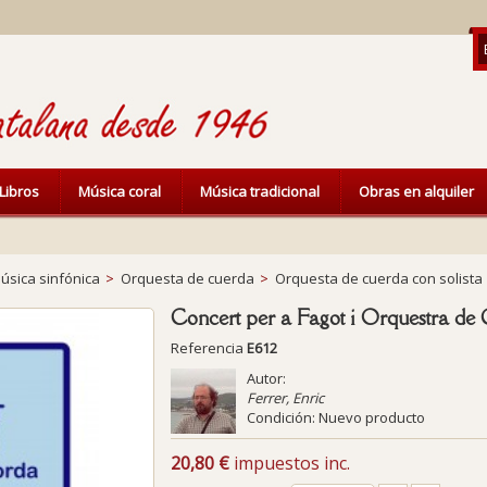
Libros
Música coral
Música tradicional
Obras en alquiler
úsica sinfónica
>
Orquesta de cuerda
>
Orquesta de cuerda con solista
Concert per a Fagot i Orquestra de
Referencia
E612
Autor:
Ferrer, Enric
Condición:
Nuevo producto
20,80 €
impuestos inc.