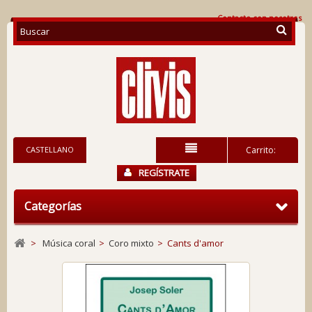
Contacte con nosotros
CASTELLANO
Carrito:
REGÍSTRATE
Categorías
>
Música coral
>
Coro mixto
>
Cants d'amor