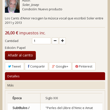
Autor:
Soler, Josep
Condición:
Nuevo producto
Los
Cants d’Amor
recogen la música vocal que escribió Soler entre
2011 y 2013
26,00 €
impuestos inc.
Cantidad
Edición: Papel
Añadir al carrito
Tweet
Compartir
Google+
Pinterest
Detalles
Más
Época
Siglo XXI
Subtítulos /
"Perles del Llibre d?Amic e Amat