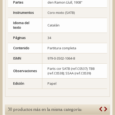
Partes
den Ramon Llull, 1908"
Instrumentos
Coro mixto (SATB)
Idioma del
Catalán
texto
Páginas
34
Contenido
Partitura completa
ISMN
979-0-3502-1064-8
Parts cor SATB (ref.C0537); TBB
Observaciones
(ref.C0538); SSAA (ref.C0539)
Edición
Papel
30 productos más en la misma categoría: