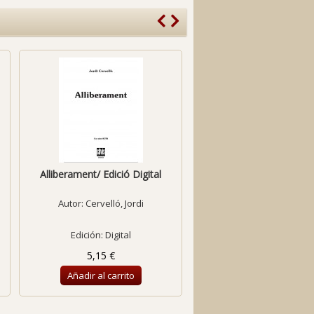
Alliberament/ Edició Digital
Alta Trinita Beata/ Edició
Autor:
Cervelló, Jordi
Autor:
Anònim
Edición: Digital
Edición: Digital
5,15 €
2,60 €
Añadir al carrito
Añadir al carrito