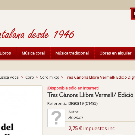
Libros
Música coral
Música tradicional
Obras en alquiler
sica vocal
>
Coro
>
Coro mixto
>
Tres Cànons Llibre Vermell/ Edició Digi
¡Disponible sólo en Internet!
Tres Cànons Llibre Vermell/ Edició 
Referencia
DIG0319 (C1485)
Autor:
Anònim
2,75 €
impuestos inc.