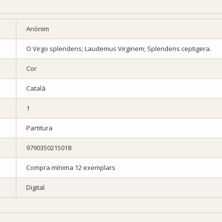
Anònim
O Virgo splendens; Laudemus Virginem; Splendens ceptigera.
Cor
Català
1
Partitura
9790350215018
Compra mínima 12 exemplars
Digital