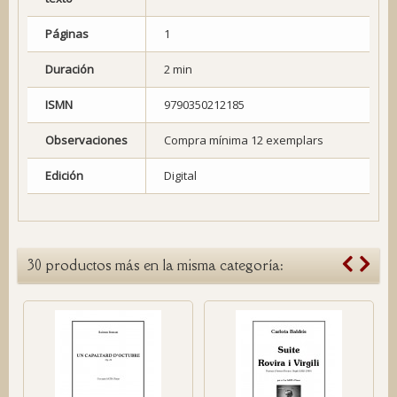
Páginas
1
Duración
2 min
ISMN
9790350212185
Observaciones
Compra mínima 12 exemplars
Edición
Digital
30 productos más en la misma categoría: