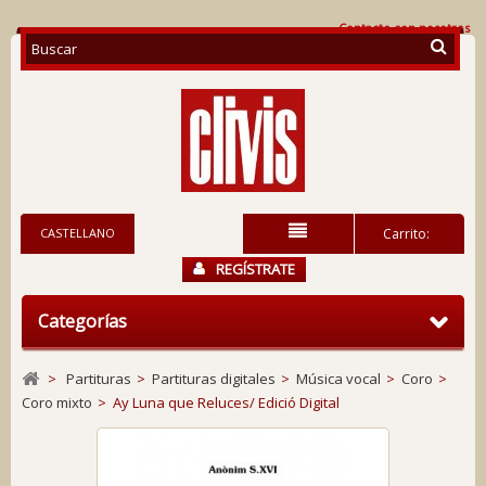
Contacte con nosotros
CASTELLANO
Carrito:
REGÍSTRATE
Categorías
>
Partituras
>
Partituras digitales
>
Música vocal
>
Coro
>
Coro mixto
>
Ay Luna que Reluces/ Edició Digital