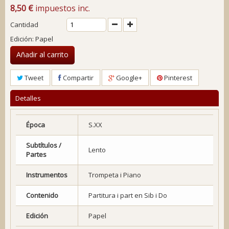
8,50 €
impuestos inc.
Cantidad
Edición: Papel
Añadir al carrito
Tweet
Compartir
Google+
Pinterest
Detalles
Época
S.XX
Subtítulos /
Lento
Partes
Instrumentos
Trompeta i Piano
Contenido
Partitura i part en Sib i Do
Edición
Papel