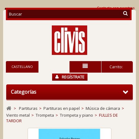
Contacte con nosotros
CASTELLANO
Carrito:
REGÍSTRATE
Categorías
>
Partituras
>
Partituras en papel
>
Música de cámara
>
Viento metal
>
Trompeta
>
Trompeta y piano
>
FULLES DE
TARDOR