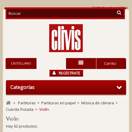
Contacte con nosotros
CASTELLANO
Carrito:
REGÍSTRATE
Categorías
>
Partituras
>
Partituras en papel
>
Música de cámara
>
Cuerda frotada
>
Violín
Violín
Hay 62 productos.