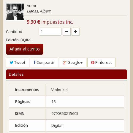
Autor:
Llanas, Albert
9,90 €
impuestos inc.
Cantidad
Edición: Digital
Añadir al carrito
Tweet
Compartir
Google+
Pinterest
Detalles
Instrumentos
Violoncel
Páginas
16
ISMN
9790350215605
Edición
Digital