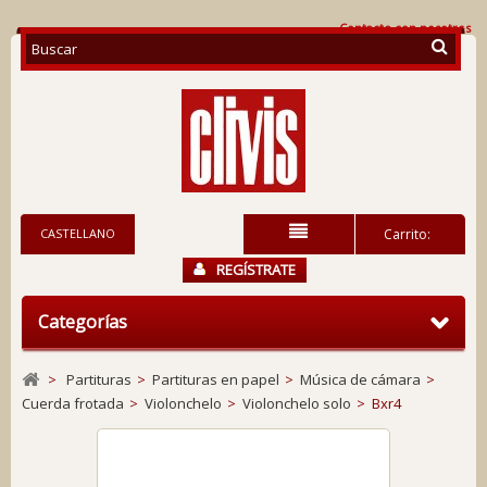
Contacte con nosotros
CASTELLANO
Carrito:
REGÍSTRATE
Categorías
>
Partituras
>
Partituras en papel
>
Música de cámara
>
Cuerda frotada
>
Violonchelo
>
Violonchelo solo
>
Bxr4