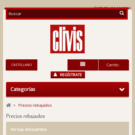
Contacte con nosotros
CASTELLANO
Carrito:
REGÍSTRATE
Categorías
>
Precios rebajados
Precios rebajados
No hay descuentos.