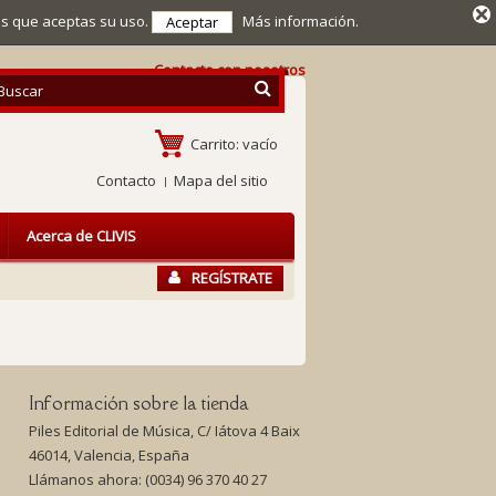
mos que aceptas su uso.
Más información.
Aceptar
Contacte con nosotros
Carrito:
vacío
Contacto
Mapa del sitio
Acerca de CLIVIS
REGÍSTRATE
Información sobre la tienda
Piles Editorial de Música, C/ Iátova 4 Baix
46014, Valencia, España
Llámanos ahora:
(0034) 96 370 40 27