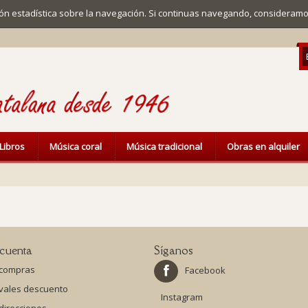
ación estadística sobre la navegación. Si continuas navegando, considera
Libros
Música coral
Música tradicional
Obras en alquiler
cuenta
Síganos
 compras
Facebook
 vales descuento
Instagram