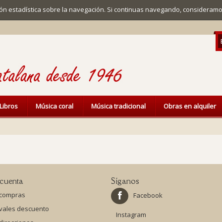
ación estadística sobre la navegación. Si continuas navegando, considera
Libros
Música coral
Música tradicional
Obras en alquiler
cuenta
Síganos
 compras
Facebook
 vales descuento
Instagram