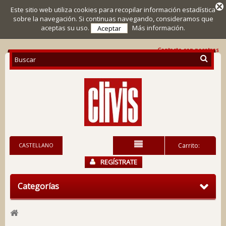
Este sitio web utiliza cookies para recopilar información estadística
sobre la navegación. Si continuas navegando, consideramos que
aceptas su uso.
Más información.
Aceptar
Contacte con nosotros
CASTELLANO
Carrito:
REGÍSTRATE
Categorías