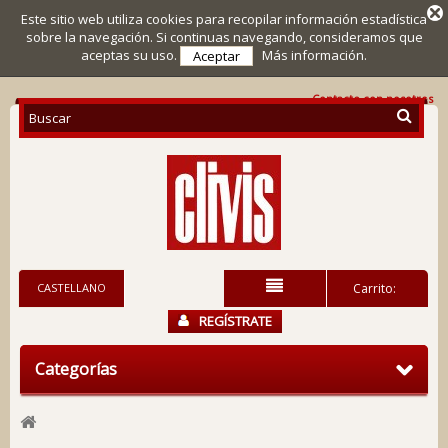
Este sitio web utiliza cookies para recopilar información estadística
sobre la navegación. Si continuas navegando, consideramos que
aceptas su uso.
Más información.
Aceptar
Contacte con nosotros
CASTELLANO
Carrito:
REGÍSTRATE
Categorías