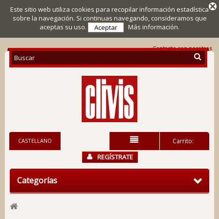
Este sitio web utiliza cookies para recopilar información estadística
sobre la navegación. Si continuas navegando, consideramos que
aceptas su uso.
Más información.
Aceptar
Contacte con nosotros
CASTELLANO
Carrito:
REGÍSTRATE
Categorías