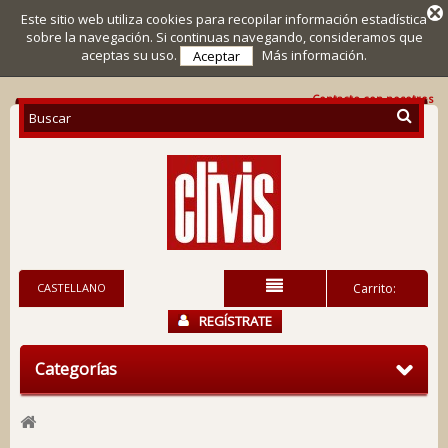
Este sitio web utiliza cookies para recopilar información estadística
sobre la navegación. Si continuas navegando, consideramos que
aceptas su uso.
Más información.
Aceptar
Contacte con nosotros
CASTELLANO
Carrito:
REGÍSTRATE
Categorías