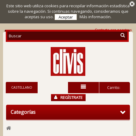
Este sitio web utiliza cookies para recopilar información estadística
sobre la navegación. Si continuas navegando, consideramos que
aceptas su uso.
Más información.
Aceptar
Contacte con nosotros
CASTELLANO
Carrito:
REGÍSTRATE
Categorías